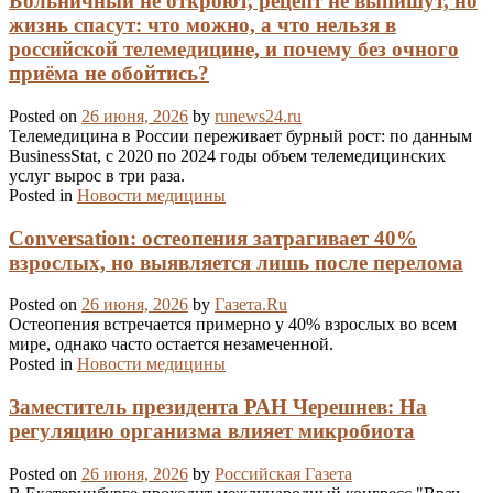
Больничный не откроют, рецепт не выпишут, но
жизнь спасут: что можно, а что нельзя в
российской телемедицине, и почему без очного
приёма не обойтись?
Posted on
26 июня, 2026
by
runews24.ru
Телемедицина в России переживает бурный рост: по данным
BusinessStat, с 2020 по 2024 годы объем телемедицинских
услуг вырос в три раза.
Posted in
Новости медицины
Conversation: остеопения затрагивает 40%
взрослых, но выявляется лишь после перелома
Posted on
26 июня, 2026
by
Газета.Ru
Остеопения встречается примерно у 40% взрослых во всем
мире, однако часто остается незамеченной.
Posted in
Новости медицины
Заместитель президента РАН Черешнев: На
регуляцию организма влияет микробиота
Posted on
26 июня, 2026
by
Российская Газета