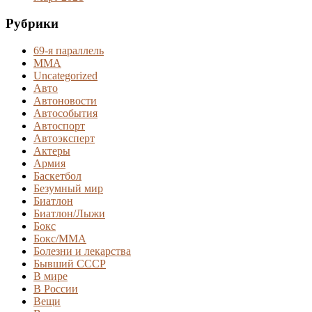
Рубрики
69-я параллель
MMA
Uncategorized
Авто
Автоновости
Автособытия
Автоспорт
Автоэксперт
Актеры
Армия
Баскетбол
Безумный мир
Биатлон
Биатлон/Лыжи
Бокс
Бокс/MMA
Болезни и лекарства
Бывший СССР
В мире
В России
Вещи