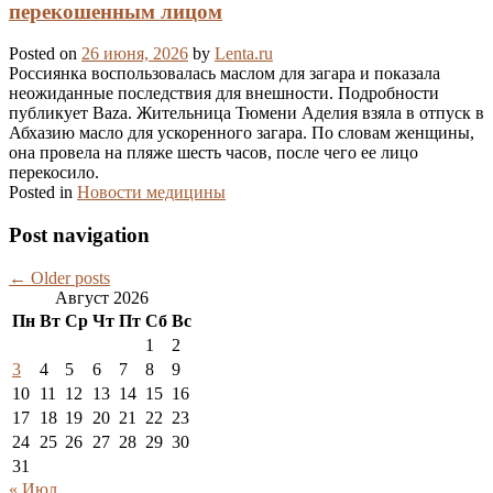
перекошенным лицом
Posted on
26 июня, 2026
by
Lenta.ru
Россиянка воспользовалась маслом для загара и показала
неожиданные последствия для внешности. Подробности
публикует Baza. Жительница Тюмени Аделия взяла в отпуск в
Абхазию масло для ускоренного загара. По словам женщины,
она провела на пляже шесть часов, после чего ее лицо
перекосило.
Posted in
Новости медицины
Post navigation
←
Older posts
Август 2026
Пн
Вт
Ср
Чт
Пт
Сб
Вс
1
2
3
4
5
6
7
8
9
10
11
12
13
14
15
16
17
18
19
20
21
22
23
24
25
26
27
28
29
30
31
« Июл