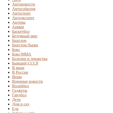
Автоновости
Автособытия
Автоспорт
Автоэксперт
Актеры
Армия
Баскетбол
Безумный мир
Биатлон
Биатлон/Лыжи
Бокс
Бокс/MMA
Болезни и лекарства
Бывший СССР
В мире
В России
Вещи
Военные новости
Волейбол
Гаджеты
Гандбол
Дети
Дом и сад
Еда