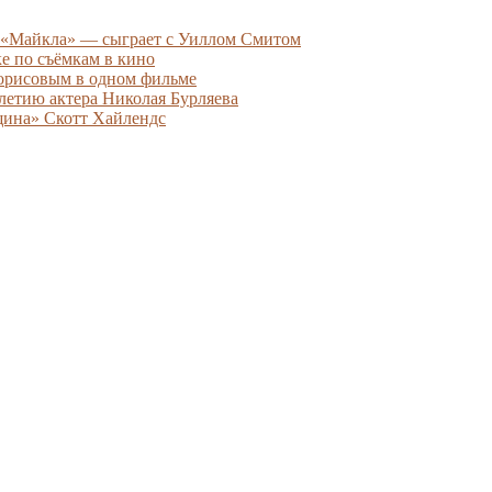
 «Майкла» — сыграет с Уиллом Смитом
е по съёмкам в кино
Борисовым в одном фильме
летию актера Николая Бурляева
щина» Скотт Хайлендс