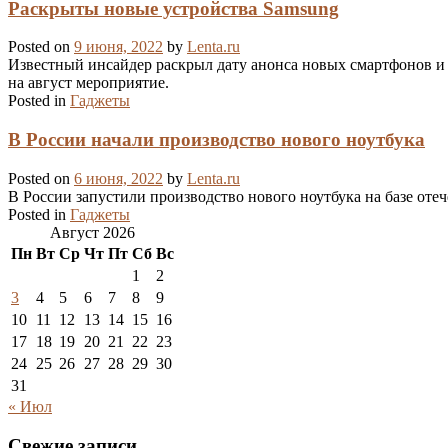
Раскрыты новые устройства Samsung
Posted on
9 июня, 2022
by
Lenta.ru
Известный инсайдер раскрыл дату анонса новых смартфонов и 
на август мероприятие.
Posted in
Гаджеты
В России начали производство нового ноутбука
Posted on
6 июня, 2022
by
Lenta.ru
В России запустили производство нового ноутбука на базе оте
Posted in
Гаджеты
Август 2026
Пн
Вт
Ср
Чт
Пт
Сб
Вс
1
2
3
4
5
6
7
8
9
10
11
12
13
14
15
16
17
18
19
20
21
22
23
24
25
26
27
28
29
30
31
« Июл
Свежие записи