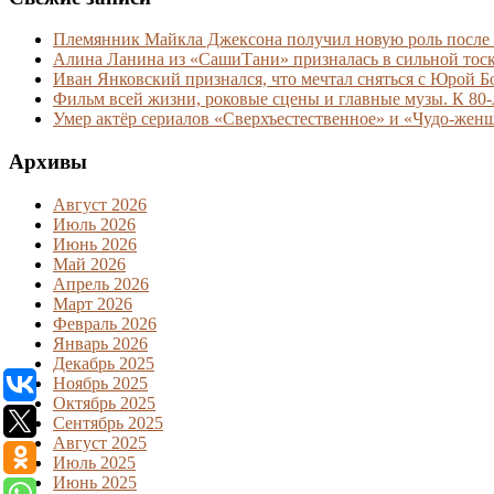
Племянник Майкла Джексона получил новую роль после
Алина Ланина из «СашиТани» призналась в сильной тоск
Иван Янковский признался, что мечтал сняться с Юрой 
Фильм всей жизни, роковые сцены и главные музы. К 80-
Умер актёр сериалов «Сверхъестественное» и «Чудо-жен
Архивы
Август 2026
Июль 2026
Июнь 2026
Май 2026
Апрель 2026
Март 2026
Февраль 2026
Январь 2026
Декабрь 2025
Ноябрь 2025
Октябрь 2025
Сентябрь 2025
Август 2025
Июль 2025
Июнь 2025