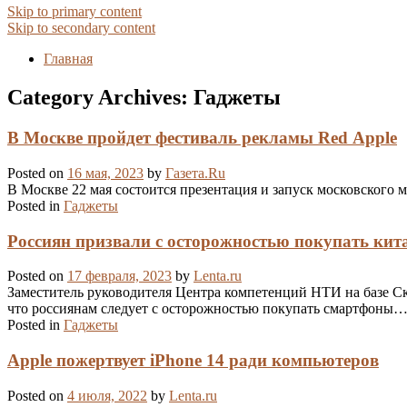
Skip to primary content
Skip to secondary content
Главная
Category Archives:
Гаджеты
В Москве пройдет фестиваль рекламы Red Apple
Posted on
16 мая, 2023
by
Газета.Ru
В Москве 22 мая состоится презентация и запуск московского
Posted in
Гаджеты
Россиян призвали с осторожностью покупать ки
Posted on
17 февраля, 2023
by
Lenta.ru
Заместитель руководителя Центра компетенций НТИ на базе Ск
что россиянам следует с осторожностью покупать смартфоны
Posted in
Гаджеты
Apple пожертвует iPhone 14 ради компьютеров
Posted on
4 июля, 2022
by
Lenta.ru