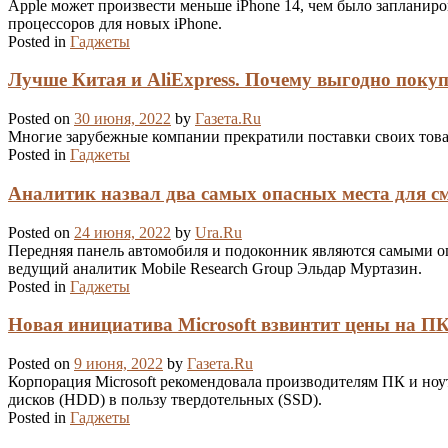
Apple может произвести меньше iPhone 14, чем было запланиро
процессоров для новых iPhone.
Posted in
Гаджеты
Лучше Китая и AliExpress. Почему выгодно поку
Posted on
30 июня, 2022
by
Газета.Ru
Многие зарубежные компании прекратили поставки своих товар
Posted in
Гаджеты
Аналитик назвал два самых опасных места для с
Posted on
24 июня, 2022
by
Ura.Ru
Передняя панель автомобиля и подоконник являются самыми о
ведущий аналитик Mobile Research Group Эльдар Муртазин.
Posted in
Гаджеты
Новая инициатива Microsoft взвинтит цены на ПК
Posted on
9 июня, 2022
by
Газета.Ru
Корпорация Microsoft рекомендовала производителям ПК и ноу
дисков (HDD) в пользу твердотельных (SSD).
Posted in
Гаджеты