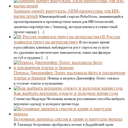
Samsung начнёт выпускать ARM-процессоры для ИИ-
вычислений
Южнокорейский стартап Rebellions, занимающийся
проектированием и производством чипов для ИИ-технологий,
заключил партнёрство с Samsung, которая влилась в совместный
проект наряду […]
В России
появился тренд на антипластику
В последнее время
в российских клиниках наблюдается рост спроса на услуги
по удалению косметических имплантатов, таких как филеры
из губ и грудные […]
Певица Дженнифер Лопес выложила фото в прозрачном
платье и бикини
Певица и актриса Дженнифер Лопес снялась
в «голом» платье и купальнике.
Как выбрать верхнюю одежду в холодное время года
Стилистка Надежда Чеснокова назвала россиянкам способы выбрать
верхнюю одежду в холодное время года.
Бездомные занялись сексом в храме и напугали монаха
В Таиланде бездомные пробрались ночью в буддийский храм