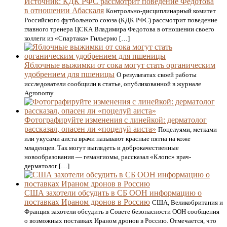
Источник: КДК РФС рассмотрит поведение Федотова
в отношении Абаскаля
Контрольно-дисциплинарный комитет
Российского футбольного союза (КДК РФС) рассмотрит поведение
главного тренера ЦСКА Владимира Федотова в отношении своего
коллеги из «Спартака» Гильермо […]
Яблочные выжимки от сока могут стать органическим
удобрением для пшеницы
О результатах своей работы
исследователи сообщили в статье, опубликованной в журнале
Agronomy.
Фотографируйте изменения с линейкой: дерматолог
рассказал, опасен ли «поцелуй аиста»
Поцелуями, метками
или укусами аиста врачи называют красные пятна на коже
младенцев. Так могут выглядеть и доброкачественные
новообразования — гемангиомы, рассказал «Клопс» врач-
дерматолог […]
США захотели обсудить в СБ ООН информацию о
поставках Ираном дронов в Россию
США, Великобритания и
Франция захотели обсудить в Совете безопасности ООН сообщения
о возможных поставках Ираном дронов в Россию. Отмечается, что