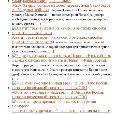
Марк Хэмилл больше не хочет играть Люка Скайуокера
в «Звёздных войнах»
Издание ComicBook взяло интервью
у актёра Марка Хэмилла — исполнителя роли Люка Скайуокера
в «Звёздных войнах». Он рассказал, почему не хочет возвращаться
в новом фильме […]
Хватит тратить время на кухне: 3 быстрых способа
приготовления свеклы
Свекла — это невероятно полезный
и многогранный овощ, который подходит для приготовления супов,
салатов и многих других […]
Бедард о слухах про его мать и Перри: «Чушь собачья.
Кори Перри дал понять, что его увольнение из «Чикаго» связано
с алкоголем. Напомним, «Чикаго» расторг контракт с Перри после
драфта отказов. 38-летний нападающий получил статус свободного
[…]
«Об этом уже знает и наш враг». В Генштабе России
назвали возможный срок завершения СВО
Россиян предупредили об опасности курения на морозе