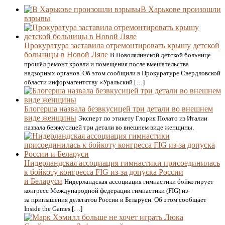
В Харькове произошли
взрывы
Прокуратура заставила отремонтировать крышу детской
больницы в Новой Ляле
В Новолялинской детской больнице
прошёл ремонт кровли и помещения после вмешательства
надзорных органов. Об этом сообщили в Прокуратуре Свердловской
области информагентству «Уральский […]
Блогерша назвала безвкусицей три детали во внешнем
виде женщины
Эксперт по этикету Глория Полато из Италии
назвала безвкусицей три детали во внешнем виде женщины.
Нидерландская ассоциация гимнастики присоединилась
к бойкоту конгресса FIG из-за допуска России
и Беларуси
Нидерландская ассоциация гимнастики бойкотирует
конгресс Международной федерации гимнастики (FIG) из-
за приглашения делегатов России и Беларуси. Об этом сообщает
Inside the Games […]